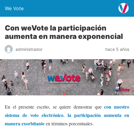
We Vote
Con weVote la participación
aumenta en manera exponencial
administrador
hace 5 años
con nuestro
En el presente escrito, se quiere demostrar que
sistema de voto electrónico
la participación aumenta en
,
manera exorbitante
en términos porcentuales.